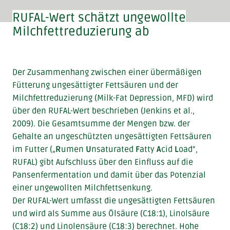
RUFAL-Wert schätzt ungewollte
Milchfettreduzierung ab
Der Zusammenhang zwischen einer übermäßigen
Fütterung ungesättigter Fettsäuren und der
Milchfettreduzierung (Milk-Fat Depression, MFD) wird
über den RUFAL-Wert beschrieben (Jenkins et al.,
2009). Die Gesamtsumme der Mengen bzw. der
Gehalte an ungeschützten ungesättigten Fettsäuren
im Futter („
R
umen
U
nsaturated
F
atty
A
cid
L
oad“,
RUFAL) gibt Aufschluss über den Einfluss auf die
Pansenfermentation und damit über das Potenzial
einer ungewollten Milchfettsenkung.
Der RUFAL-Wert umfasst die ungesättigten Fettsäuren
und wird als Summe aus Ölsäure (C18:1), Linolsäure
(C18:2) und Linolensäure (C18:3) berechnet. Hohe