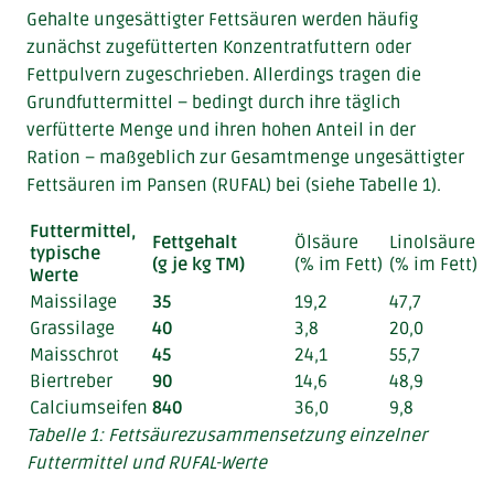
Gehalte ungesättigter Fettsäuren werden häufig
zunächst zugefütterten Konzentratfuttern oder
Fettpulvern zugeschrieben. Allerdings tragen die
Grundfuttermittel – bedingt durch ihre täglich
verfütterte Menge und ihren hohen Anteil in der
Ration – maßgeblich zur Gesamtmenge ungesättigter
Fettsäuren im Pansen (RUFAL) bei (siehe Tabelle 1).
Futtermittel,
Fettgehalt
Ölsäure
Linolsäu
typische
(g je kg TM)
(% im Fett)
(% im Fett)
Werte
Maissilage
35
19,2
47,7
Grassilage
40
3,8
20,0
Maisschrot
45
24,1
55,7
Biertreber
90
14,6
48,9
Calciumseifen
840
36,0
9,8
Tabelle 1: Fettsäurezusammensetzung einzelner
Futtermittel und RUFAL-Werte