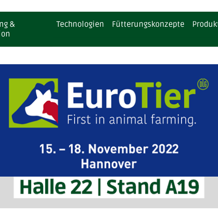
ng &
Technologien
Fütterungskonzepte
Produk
ion
ruchtbarkeit
Für Wiederkäuer
Klimabericht
BEWI-SAN | Diät-/Ergänzungsfutt
Für Wiederkäuer
mmunität
Für Schweine
BEWI-SAN GREEN | Diät-/Ergänzun
Für Schweine
toffwechsel
Für Geflügel
BEWI-MILK® | Milchaustauscher
Für Geflügel
erdauung
Für Aquakulturen
BEWI-SPRAY® | Pansengeschützte
Für Aquakulturen
BEWI-LACTO+® | Farm Packs
BEWI-FATRIX® | Spezial-Sprühkü