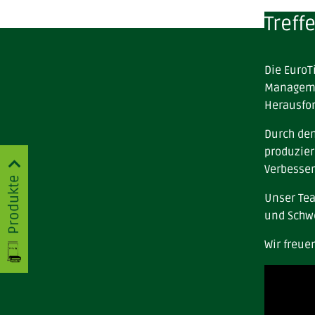
Treff
Die EuroT
Managemen
Herausfo
Durch den
produzier
Verbesser
Produkte
Unser Tea
und Schw
Wir freue