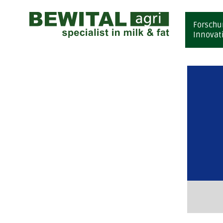
Forschu
Innovat
F
I
S
V