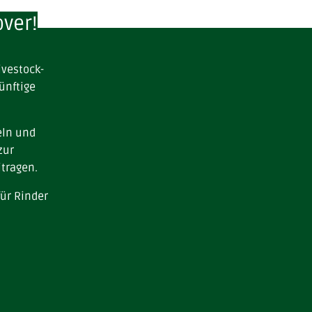
over!
ivestock-
ünftige
eln und
 zur
itragen.
ür Rinder