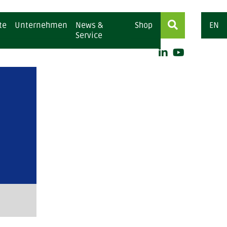
te
Unternehmen
News &
Shop
EN
Service
ermittel
Für Wiederkäuer
gsfuttermittel (Bio)
 Fettpulver / Konzentrate
hl-Konzentrate